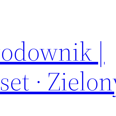
łodownik |
et · Zielon